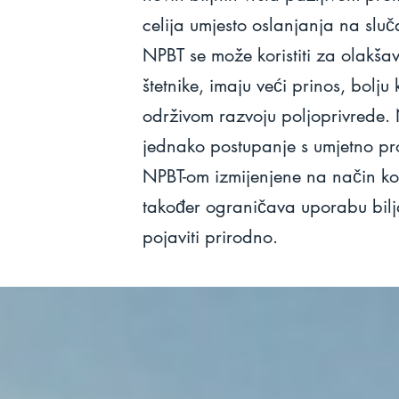
celija umjesto oslanjanja na slu
NPBT se može koristiti za olakšav
štetnike, imaju veći prinos, bolju 
održivom razvoju poljoprivrede. 
jednako postupanje s umjetno pr
NPBT-om izmijenjene na način koj
također ograničava uporabu bilj
pojaviti prirodno.