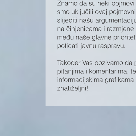
Znamo da su neki pojmovi ko
smo uključili ovaj pojmovni
slijediti našu argumentacij
na činjenicama i razmjene 
među naše glavne priorite
poticati javnu raspravu.
Također Vas pozivamo da
pitanjima i komentarima, t
informacijskima grafikama 
znatiželjni!