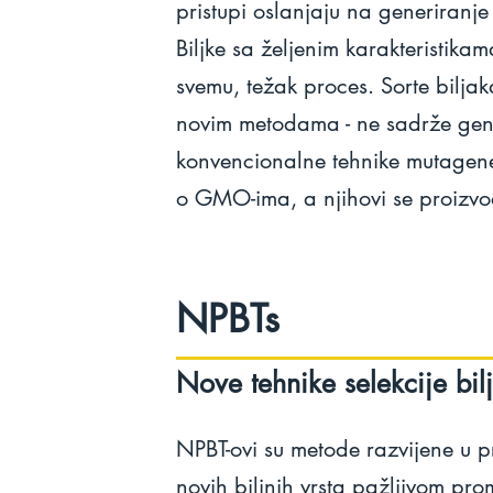
pristupi oslanjaju na generiranj
Biljke sa željenim karakteristikam
svemu, težak proces. Sorte bilja
novim metodama - ne sadrže genet
konvencionalne tehnike mutagenez
o GMO-ima, a njihovi se proizvod
NPBTs
Nove tehnike selekcije bil
NPBT-ovi su metode razvijene u pr
novih biljnih vrsta pažljivom pro