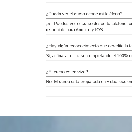
¿Puedo ver el curso desde mi teléfono?
¡Sí! Puedes ver el curso desde tu teléfono, 
disponible para Android y IOS.
¿Hay algún reconocimiento que acredite la t
Si, al finaliar el curso completando el 100% d
¿El curso es en vivo?
No, El curso está preparado en video leccion