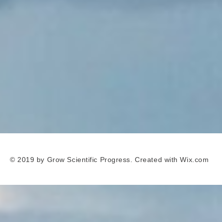
© 2019 by Grow Scientific Progress. Created with
Wix.com