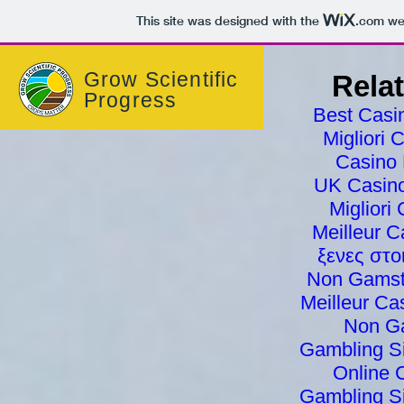
This site was designed with the
.com
web
Grow Scientific
Rela
Progress
Best Casi
Migliori 
Casino
UK Casin
Miglior
Meilleur C
ξενες στο
Non Gamst
Meilleur Ca
Non G
Gambling S
Online 
Gambling S